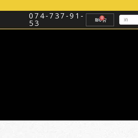
074-737-91-
₪
0
53