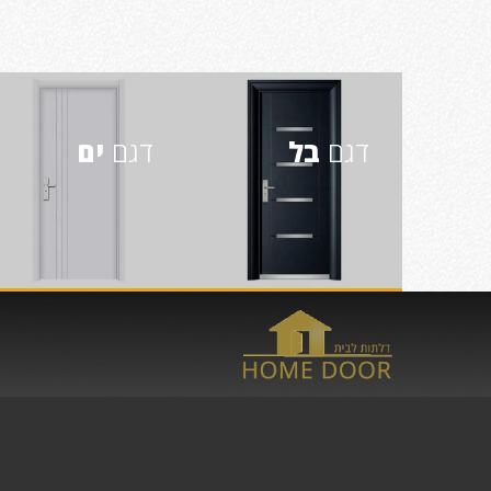
דגם
בל
דגם
ים