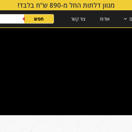
!מגוון דלתות החל מ-890 ש"ח בלבד
חפש
ם
אודות
צור קשר